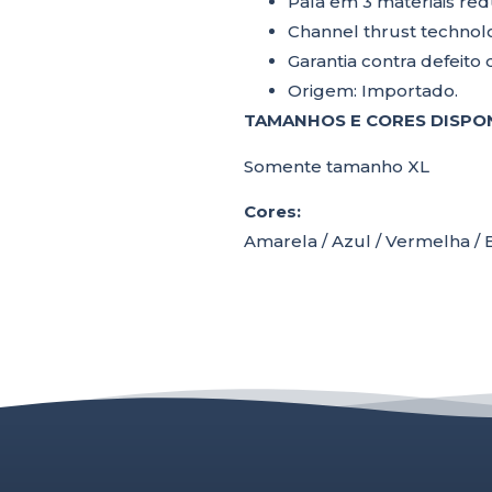
Pala em 3 materiais red
Channel thrust technol
Garantia contra defeito 
Origem: Importado.
TAMANHOS E CORES DISPON
Somente tamanho XL
Cores:
Amarela / Azul / Vermelha / 