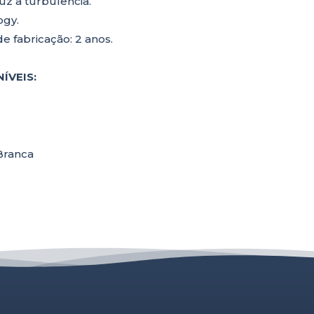
uz a turbulência.
ogy.
de fabricação: 2 anos.
ÍVEIS:
Branca