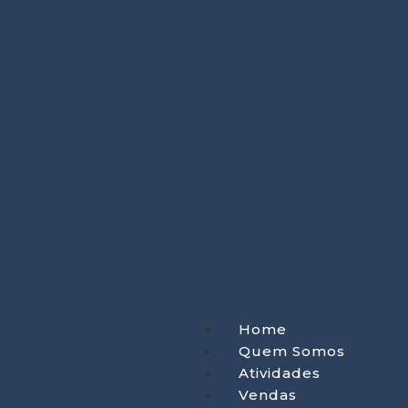
Home
Quem Somos
Atividades
Vendas
Clientes
Cursos
Vídeos
Mergulhos no Mar
Home
Quem Somos
Atividades
Vendas
Clientes
Cursos
Home
Vídeos
Quem Somos
Mergulhos no Mar
Atividades
Vendas